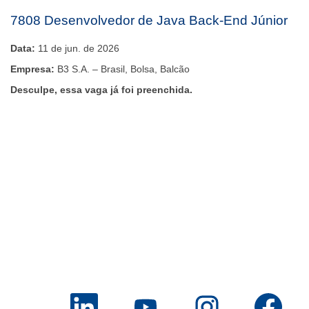
7808 Desenvolvedor de Java Back-End Júnior
Data:
11 de jun. de 2026
Empresa:
B3 S.A. – Brasil, Bolsa, Balcão
Desculpe, essa vaga já foi preenchida.
A
A
A
A
b
b
b
b