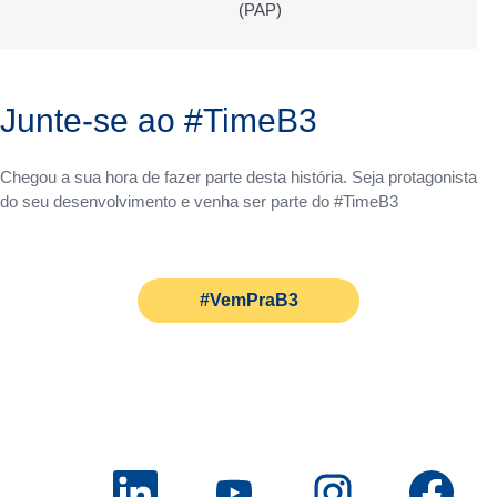
(PAP)
Junte-se ao #TimeB3
Chegou a sua hora de fazer parte desta história. Seja protagonista
do seu desenvolvimento e venha ser parte do #TimeB3
#VemPraB3
A
A
A
A
b
b
b
b