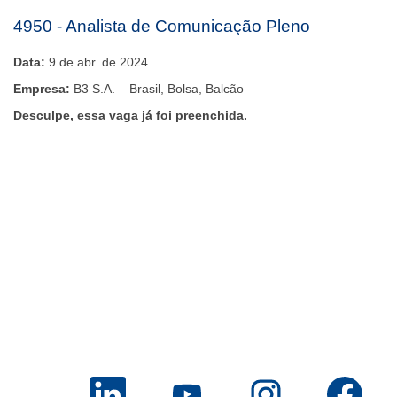
4950 - Analista de Comunicação Pleno
Data:
9 de abr. de 2024
Empresa:
B3 S.A. – Brasil, Bolsa, Balcão
Desculpe, essa vaga já foi preenchida.
A
A
A
A
b
b
b
b